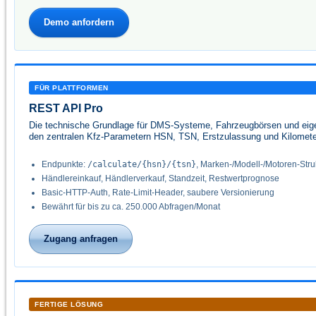
Demo anfordern
FÜR PLATTFORMEN
REST API Pro
Die technische Grundlage für DMS-Systeme, Fahrzeugbörsen und eig
den zentralen Kfz-Parametern HSN, TSN, Erstzulassung und Kilomete
Endpunkte:
/calculate/{hsn}/{tsn}
, Marken-/Modell-/Motoren-Stru
Händlereinkauf, Händlerverkauf, Standzeit, Restwertprognose
Basic-HTTP-Auth, Rate-Limit-Header, saubere Versionierung
Bewährt für bis zu ca. 250.000 Abfragen/Monat
Zugang anfragen
FERTIGE LÖSUNG