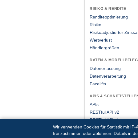
RISIKO & RENDITE
Renditeoptimierung
Risiko
Risikoadjustierter Zinssa
Wertverlust
Händlergrößen
DATEN & MODELLPFLEG
Datenerfassung
Datenverarbeitung
Facelifts
APIS & SCHNITTSTELLE
APIs
RESTful API v2
RESTful API v1
Wir verwenden Cookies für Statistik mit IP
Tree-SOAP
frei zustimmen oder ablehnen. Details in d
Tree-SOAP – Doku