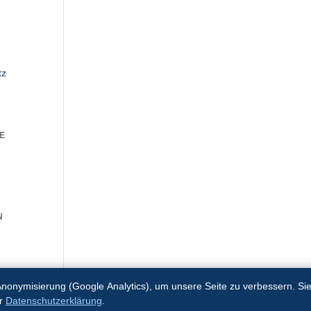
tz
E
N
-Anonymisierung (Google Analytics), um unsere Seite zu verbessern. Si
er
Datenschutzerklärung
.